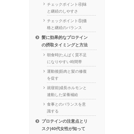
チェックポイント④|味
と継続のしやすさ
チェックポイント⑤|価
格と継続のバランス
髪に効果的なプロテイン
の摂取タイミングと方法
朝食時|たんぱく質不足
になりやすい時間帯
運動後|筋肉と髪の修復
を促す
就寝前|成長ホルモンと
連動した栄養補給
食事とのバランスを意
識する
プロテインの注意点とリ
スク|40代女性が知って