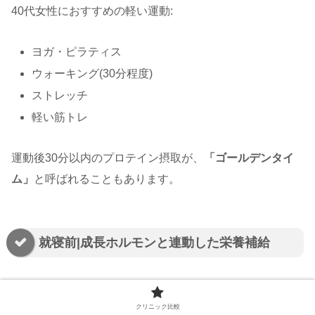
40代女性におすすめの軽い運動:
ヨガ・ピラティス
ウォーキング(30分程度)
ストレッチ
軽い筋トレ
運動後30分以内のプロテイン摂取が、
「ゴールデンタイ
ム」
と呼ばれることもあります。
就寝前|成長ホルモンと連動した栄養補給
夜の睡眠中は、
成長ホルモンの分泌が活発になる時間帯
で
クリニック比較
す。成長ホルモンは身体の修復・再生に関わり、毛母細胞