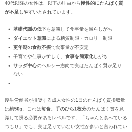
40代以降の女性は、以下の理由から
慢性的にたんぱく質
が不足しやすい
とされています。
基礎代謝の低下
を意識して食事量を減らしがち
ダイエット意識
による糖質制限・カロリー制限
更年期の食欲不振
で食事量が不安定
子育てや仕事が忙しく、
食事を簡素化
しがち
サラダ中心
のヘルシー志向で実はたんぱく質が足り
ない
厚生労働省が推奨する成人女性の1日のたんぱく質摂取量
は
約50g
。これは
毎食、手のひら1枚分
のたんぱく質を意
識して摂る必要があるレベルです。「ちゃんと食べている
つもり」でも、実は足りていない女性が多いと言われてい